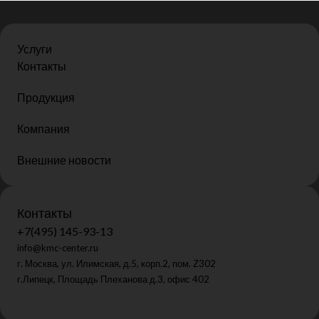
Услуги
Контакты
Продукция
Компания
Внешние новости
Контакты
+7(495) 145-93-13
info@kmc-center.ru
г. Москва, ул. Илимская, д.5, корп.2, пом. Z302
г.Липецк, Площадь Плеханова д.3, офис 402